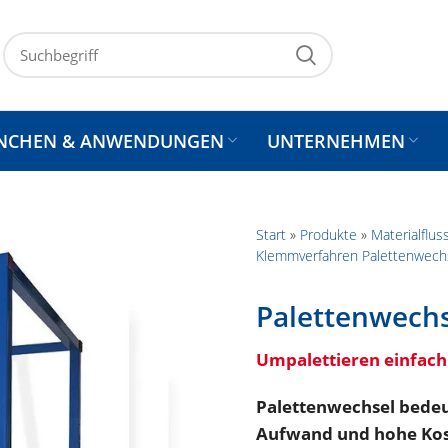
NCHEN & ANWENDUNGEN
UNTERNEHMEN
Start
»
Produkte
»
Materialflu
Klemmverfahren Palettenwech
Palettenwechs
Umpalettieren einfac
Palettenwechsel bedeu
Aufwand und hohe Kos