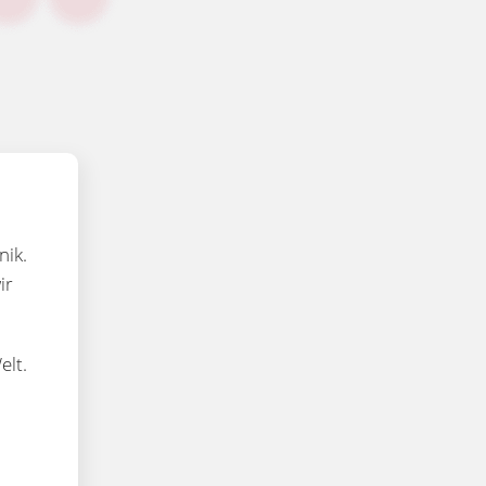
nik.
ir
elt.